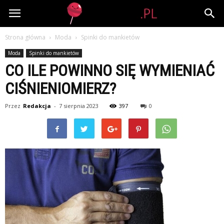
Lolipop.pl
Strona główna
Moda
Spinki do mankietów
Moda
Spinki do mankietów
CO ILE POWINNO SIĘ WYMIENIAĆ
CIŚNIENIOMIERZ?
Przez
Redakcja
-
7 sierpnia 2023
397
0