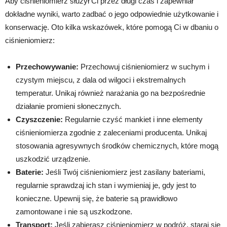
Aby ciśnieniomierz służył Ci przez długi czas i zapewniał
dokładne wyniki, warto zadbać o jego odpowiednie użytkowanie i
konserwację. Oto kilka wskazówek, które pomogą Ci w dbaniu o
ciśnieniomierz:
Przechowywanie:
Przechowuj ciśnieniomierz w suchym i
czystym miejscu, z dala od wilgoci i ekstremalnych
temperatur. Unikaj również narażania go na bezpośrednie
działanie promieni słonecznych.
Czyszczenie:
Regularnie czyść mankiet i inne elementy
ciśnieniomierza zgodnie z zaleceniami producenta. Unikaj
stosowania agresywnych środków chemicznych, które mogą
uszkodzić urządzenie.
Baterie:
Jeśli Twój ciśnieniomierz jest zasilany bateriami,
regularnie sprawdzaj ich stan i wymieniaj je, gdy jest to
konieczne. Upewnij się, że baterie są prawidłowo
zamontowane i nie są uszkodzone.
Transport:
Jeśli zabierasz ciśnieniomierz w podróż, staraj się