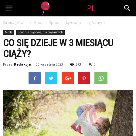
Lolipop.pl
Strona główna
Moda
Spodnie ciążowe, dla ciężarnych
Moda
Spodnie ciążowe, dla ciężarnych
CO SIĘ DZIEJE W 3 MIESIĄCU
CIĄŻY?
Przez
Redakcja
-
30 września 2023
373
0