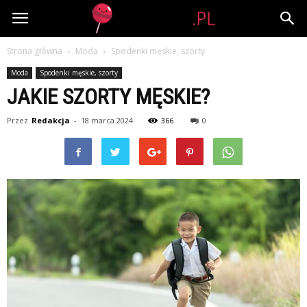
Lolipop.pl
Strona główna
Moda
Spodenki męskie, szorty
Moda
Spodenki męskie, szorty
JAKIE SZORTY MĘSKIE?
Przez
Redakcja
-
18 marca 2024
366
0